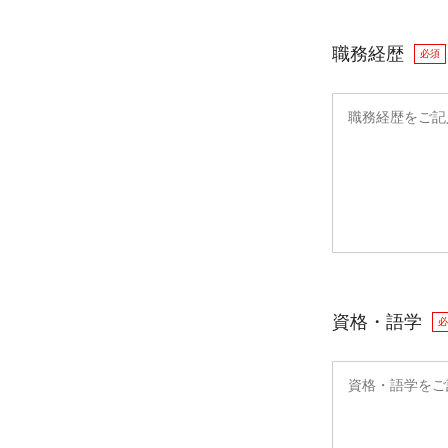
職務経歴
必須
資格・語学
必