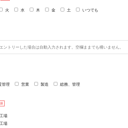
火
水
木
金
土
いつでも
質管理
営業
製造
総務、管理
須
阪工場
岡工場