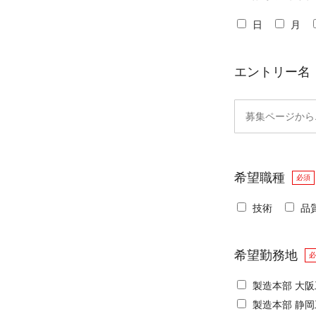
日
月
エントリー名
希望職種
必須
技術
品
希望勤務地
必
製造本部 大
製造本部 静