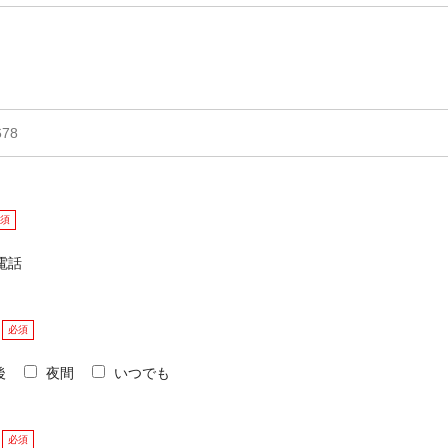
須
電話
必須
後
夜間
いつでも
必須