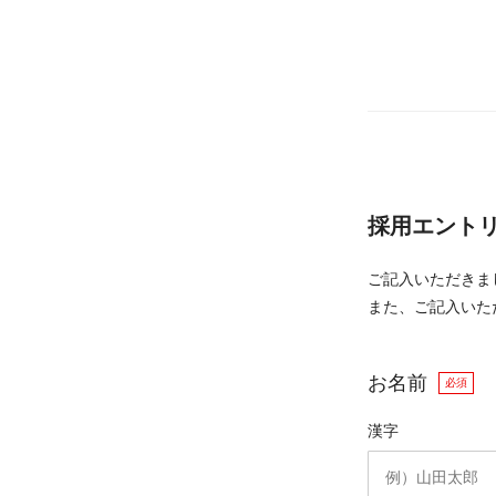
採用エント
ご記入いただきま
また、ご記入いた
お名前
必須
漢字