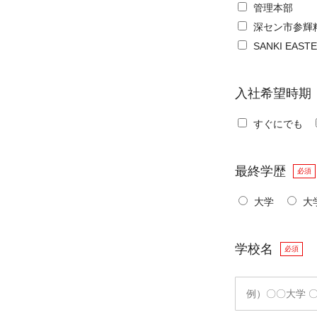
管理本部
深セン市参輝
SANKI EAST
入社希望時期
すぐにでも
最終学歴
必須
大学
大
学校名
必須