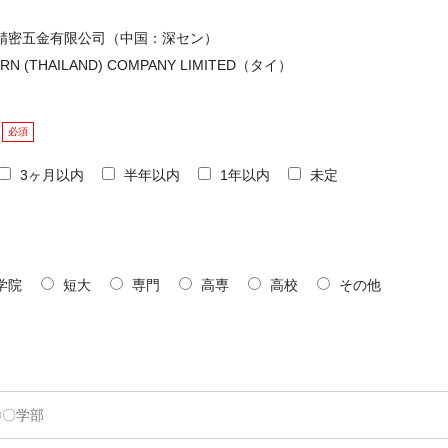
精密五金有限公司（中国：深セン）
ERN (THAILAND) COMPANY LIMITED（タイ）
必須
3ヶ月以内
半年以内
1年以内
未定
学院
短大
専門
高専
高校
その他